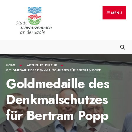
Search
Skip
for:
MENU
to
content
HOME
AKTUELLES
,
KULTUR
GOLDMEDAILLE DES DENKMALSCHUTZES FÜR BERTRAM POPP
Goldmedaille des
Denkmalschutzes
für Bertram Popp