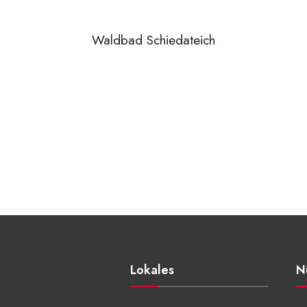
Waldbad Schiedateich
Lokales
N