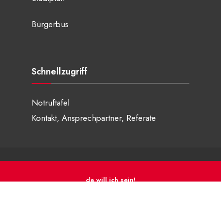
Bürgerbus
Schnellzugriff
Notruftafel
Kontakt, Ansprechpartner, Referate
da will ich sein!
© 2026 Stadt Schwarzenbach a.d.Saale • © 2025