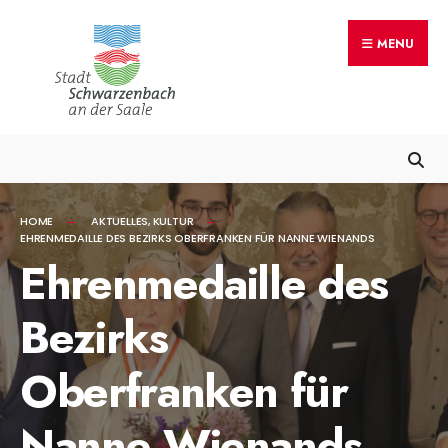
Search
Skip
for:
MENU
to
content
HOME
AKTUELLES
,
KULTUR
EHRENMEDAILLE DES BEZIRKS OBERFRANKEN FÜR NANNE WIENANDS
Ehrenmedaille des
Bezirks
Oberfranken für
Nanne Wienands